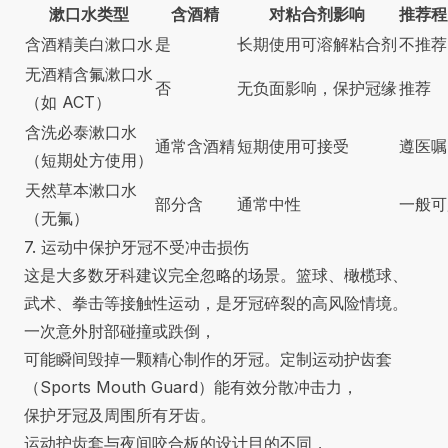
漱口水类型
含酒精
对粘合剂影响
推荐程
含酒精美白漱口水
是
长期使用可溶解粘合剂
不推荐
无酒精含氟漱口水
否
无负面影响，保护冠缘
推荐
（如 ACT）
含洗必泰漱口水
通常含酒精
短期使用可接受
遵医嘱
（短期处方使用）
天然草本漱口水
部分含
通常中性
一般可
（无氟）
7. 运动中保护牙冠不受冲击损伤
这是大多数牙科建议完全忽略的场景。篮球、橄榄球、
武术、拳击等接触性运动，是牙冠碎裂的高风险情境。
一次意外肘部碰撞或跌倒，
可能瞬间毁掉一颗精心制作的牙冠。定制运动护齿套
（Sports Mouth Guard）能有效分散冲击力，
保护牙冠及周围所有牙齿。
运动护齿套与夜间咬合板的设计目的不同，