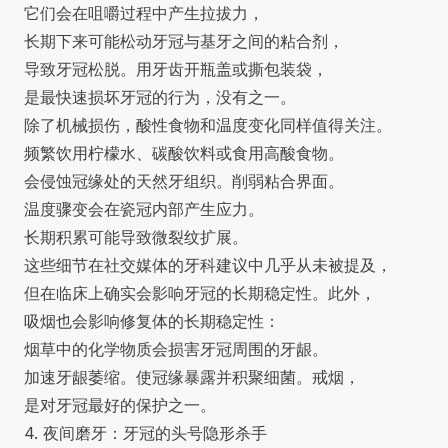
它们会在咀嚼过程中产生拉拔力，
长期下来可能松动牙冠与基牙之间的粘合剂，
导致牙冠松脱。用牙齿开瓶盖或撕包装袋，
是最快速损坏牙冠的行为，没有之一。
除了机械损伤，酸性食物和温度变化同样值得关注。
频繁饮用柠檬水、碳酸饮料或食用高酸食物。
会侵蚀冠缘处的天然牙组织。削弱粘合界面。
温度骤变会在瓷冠内部产生应力。
长期积累可能导致微裂纹扩展。
这些细节在社交媒体的牙科建议中几乎从未被提及，
但在临床上确实会影响牙冠的长期稳定性。此外，
吸烟也会影响修复体的长期稳定性：
烟草中的化学物质会损害牙冠周围的牙龈。
加速牙龈萎缩。使冠缘暴露并积聚细菌。戒烟，
是对牙冠最好的保护之一。
4. 夜间磨牙：牙冠的头号隐形杀手