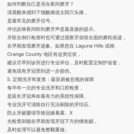
如何判断自己是否在夜间磨牙？
清晨醒来感到下颌酸痛或太阳穴头痛，
是最常见的磨牙信号。
伴侣反映夜间听到磨牙声是最直接的提示。
牙医在例行检查时也可通过观察牙齿咬合面的磨耗痕迹，
在早期发现磨牙迹象。如果您在 Laguna Hills 或南
Orange County 地区有这类症状，
建议尽早到诊所进行专业评估，及时配置定制护齿套，
避免现有牙冠受到进一步损伤。
5. 定期洗牙和复查：最容易被忽视的保障
每半年一次的
专业洗牙和口腔检查
，
是延长牙冠寿命最有力的系统性保障。
专业洗牙可清除自行无法刷除的牙结石。
防止牙龈萎缩导致冠缘暴露。X
光检查则能在早期发现牙冠下方的继发龋，
及时处理可以避免整颗重做。