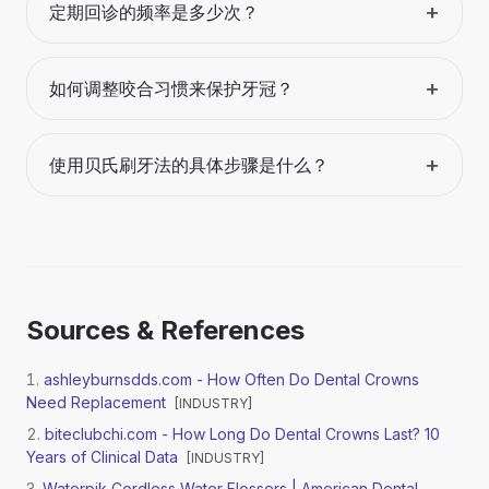
+
定期回诊的频率是多少次？
+
如何调整咬合习惯来保护牙冠？
+
使用贝氏刷牙法的具体步骤是什么？
Sources & References
ashleyburnsdds.com - How Often Do Dental Crowns
Need Replacement
[
INDUSTRY
]
biteclubchi.com - How Long Do Dental Crowns Last? 10
Years of Clinical Data
[
INDUSTRY
]
Waterpik Cordless Water Flossers | American Dental