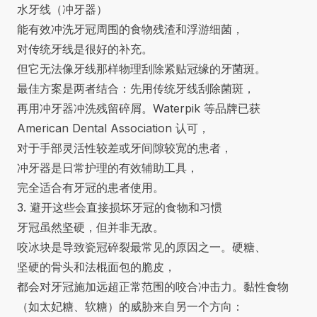
水牙线（冲牙器）
能有效冲洗牙冠周围的食物残渣和浮游细菌，
对传统牙线是很好的补充。
但它无法像牙线那样物理刮除紧贴冠缘的牙菌斑。
最佳方案是两者结合：先用传统牙线刮除菌斑，
再用冲牙器冲洗残留碎屑。Waterpik 等品牌已获
American Dental Association 认可，
对于手部灵活性较差或牙间隙较宽的患者，
冲牙器是日常护理的有效辅助工具，
完全适合有牙冠的患者使用。
3. 避开这些会直接损坏牙冠的食物和习惯
牙冠虽然坚硬，但并非无敌。
咬冰块是导致瓷冠碎裂最常见的原因之一。硬糖、
坚硬的骨头和法棍面包的脆皮，
都会对牙冠施加远超正常范围的咬合冲击力。黏性食物
（如太妃糖、软糖）的威胁来自另一个方向：