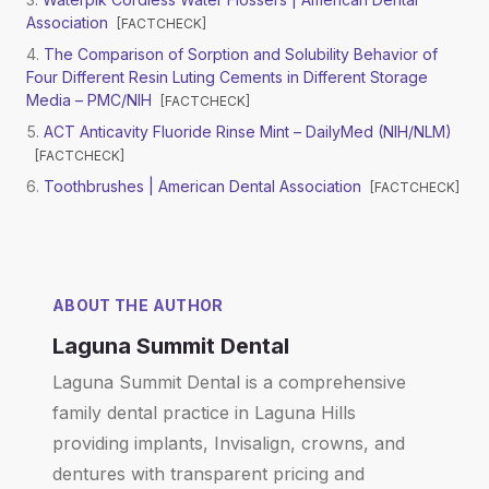
Association
[
FACTCHECK
]
The Comparison of Sorption and Solubility Behavior of
Four Different Resin Luting Cements in Different Storage
Media – PMC/NIH
[
FACTCHECK
]
ACT Anticavity Fluoride Rinse Mint – DailyMed (NIH/NLM)
[
FACTCHECK
]
Toothbrushes | American Dental Association
[
FACTCHECK
]
ABOUT THE AUTHOR
Laguna Summit Dental
Laguna Summit Dental is a comprehensive
family dental practice in Laguna Hills
providing implants, Invisalign, crowns, and
dentures with transparent pricing and