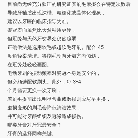
目前尚无经充分验证的研究证实刷毛摩擦会在特定次数后
导致牙釉质出现深槽、粗糙化或晶体化现象，
建议以牙医的临床指导为准。
瓷冠表面虽然比天然釉质更硬，
但冠缘与天然牙交界处仍然脆弱。
正确做法是选用软毛或超软毛牙刷。配合 45
度角轻柔清洁。将刷毛朝向牙龈方向倾斜，
在冠缘处轻轻画圆。
电动牙刷的振动频率对瓷冠本身是安全的，
但必须选配软刷头。此外，每 3-4
个月需要更换一次牙刷，
若刷毛提前出现明显弯曲或磨损则应尽早更换，
磨损变形的刷毛会降低清洁效果，
并可能对牙龈组织及冠缘造成损伤。
哪类牙膏对牙冠最安全？
牙膏的选择同样关键。