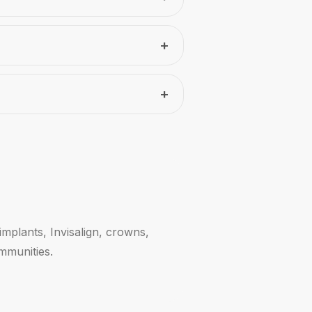
+
+
mplants, Invisalign, crowns,
mmunities.