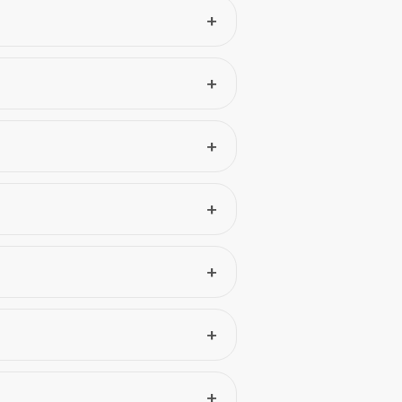
+
+
+
+
+
+
+