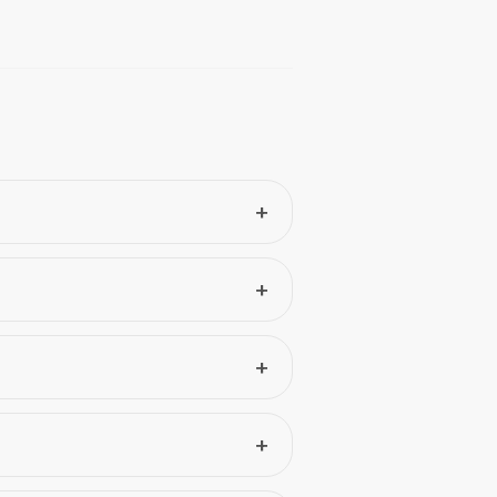
+
+
+
+