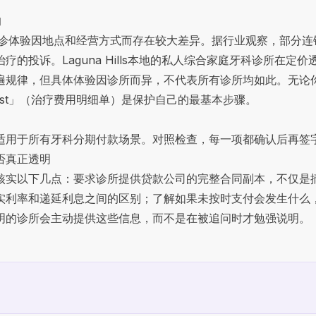
的
诊所的就诊体验因地点和经营方式而存在较大差异。据行业观察，部
投诉。Laguna Hills本地的
私人综合家庭牙科诊所
在定价
遍规律，但具体体验因诊所而异，不代表所有诊所均如此。无论
emized Cost」（治疗费用明细单）是保护自己的最基本步骤。
适用于所有牙科分期付款场景。对照检查，每一项都确认后再签
否真正透明
核实以下几点：要求诊所提供贷款公司的完整合同副本，不仅是
实利率和递延利息之间的区别；了解如果未按时支付会发生什么
明的诊所会主动提供这些信息，而不是在被追问时才勉强说明。