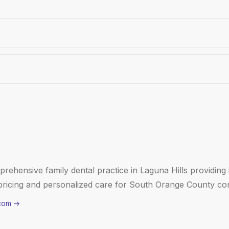
ehensive family dental practice in Laguna Hills providing i
pricing and personalized care for South Orange County co
com
→