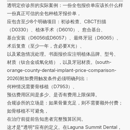
透明定价诊所的实际案例：一份全包报价单应该长什么样
一份真正可信的全包种植牙报价单，
应包含至少8个明确项目：初诊检查、CBCT扫描
（D0330）、植体手术（D6010）、愈合基台、
基台安装（D6056或D6057）、最终牙冠（D6065）、
术后复查（至少一年，含必要X光）、
以及紧急情况处理。书面报价应注明植体品牌、型号、
材质（钛合金或氧化锆），以及牙冠材质。(
south-
orange-county-dental-implant-price-comparison-
2026
)附加费用触发条件必须明确列出：
何种情况需要骨移植（D7953）、
预估费用区间是多少、是否有费用上限保障。
合规诊所的立场是：如果骨量充足，则不需要额外付费；
如骨移植不可避免，
在治疗前提前告知患者完整预算区间。
这才是"透明"应有的定义。在Laguna Summit Dental，