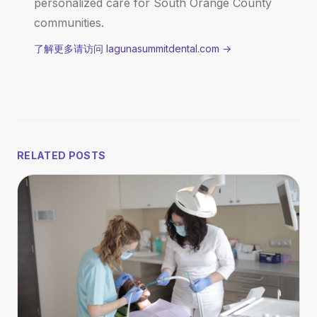
personalized care for South Orange County
communities.
了解更多请访问 lagunasummitdental.com
→
RELATED POSTS