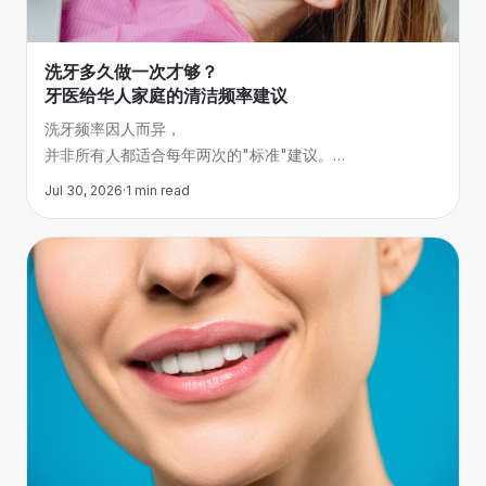
洗牙多久做一次才够？
牙医给华人家庭的清洁频率建议
洗牙频率因人而异，
并非所有人都适合每年两次的"标准"建议。
本文根据American Dental Association指导原则，
Jul 30, 2026
·
1
min read
结合华人家庭常见口腔问题，
帮你判断自己和家人应该多久洗一次牙。