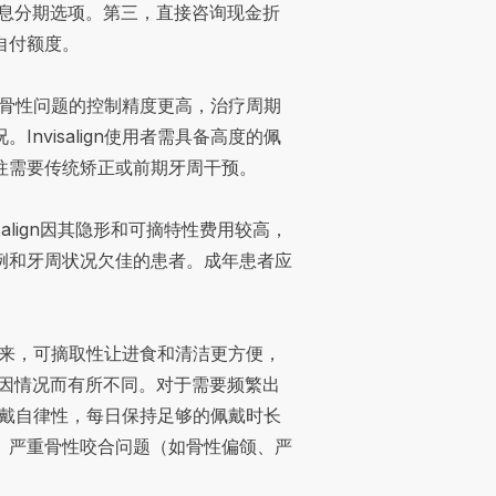
或低息分期选项。第三，直接咨询现金折
自付额度。
复杂骨性问题的控制精度更高，治疗周期
visalign使用者需具备高度的佩
往需要传统矫正或前期牙周干预。
salign因其隐形和可摘特性费用较高，
例和牙周状况欠佳的患者。成年患者应
不出来，可摘取性让进食和清洁更方便，
因情况而有所不同。对于需要频繁出
赖佩戴自律性，每日保持足够的佩戴时长
。严重骨性咬合问题（如骨性偏颌、严