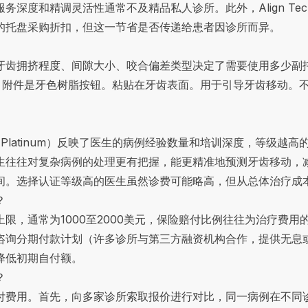
深度和精调灵活性通常不及精品私人诊所。此外，Align Tech
的托盘采购折扣，但这一节省是否传递给患者因诊所而异。
齿拥挤程度、间隙大小、咬合偏差类型决定了需要使用多少副托盘、是
理。附件是牙色树脂按钮。粘贴在牙齿表面。用于引导牙齿移动。
ld到Platinum）反映了医生的病例经验数量和培训深度，等级越高的医生
生往往对复杂病例的处理更有把握，能更精准地预测牙齿移动，
间。选择认证等级高的医生虽然诊费可能略高，但从总体治疗成
？
限，通常为1000至2000美元，保险赔付比例往往为治疗费用
咨询分期付款计划（许多诊所与第三方融资机构合作，提供无息
降低初期自付额。
？
付费用。首先，向多家诊所索取报价进行对比，同一病例在不同