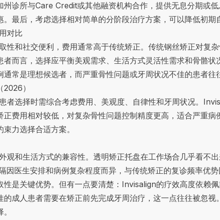
诊所与Care Credit或其他融资机构合作，提供无息分期
惠。最后，考虑选择相对简单的分阶段治疗方案，可以降低初期
费用对比
观、可摘取性和社交便利，费用通常高于传统矫正。传统钢丝矫正对
而言，选择应平衡美观需求、生活方式灵活性需求和骨骼状况。In
例通常是理想候选者，而严重骨性问题或牙周状况不佳的患者往
2026）
优劣，患者选择时需综合考虑费用、美观度、自律性和牙周状况。Invi
矫正费用相对较低，对复杂骨性问题控制精度更高，适合严重病
约束力选择合适方案。
心原因是外观和生活方式的兼容性。透明矫正托盘在工作场合几乎看
间隔因医生安排和病例复杂程度而异，与传统矫正的复诊频率优势
是关键优势。但有一点要清楚：Invisalign的疗效高度依
佳的成人患者需要在矫正前先完成牙周治疗，这一点往往被忽视
择。