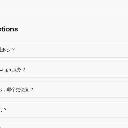
stions
格是多少？
lign 服务？
法相比，哪个更便宜？
何？