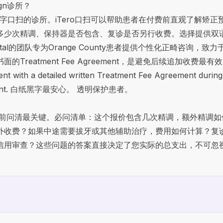
gn诊所？
数字口扫的诊所。iTero口扫可以帮助患者在付费前直观了解矫
多少次精调、保持器是否包含、复诊是否另行收费。选择提供双
mmit Dental的团队专为Orange County患者提供个性化正畸
atment Fee Agreement，是避免后续追加收费最有效的方式。
nt with a detailed written Treatment Fee Agreement during t
ts upfront. 白纸黑字最安心。 透明保护患者。
提前问清最关键。必问清单：这个报价包含几次精调，额外精调如
否另外收费？如果中途需要拔牙或其他辅助治疗，费用如何计算？
信用审查？这些问题的答案直接决定了您实际的总支出，不可忽