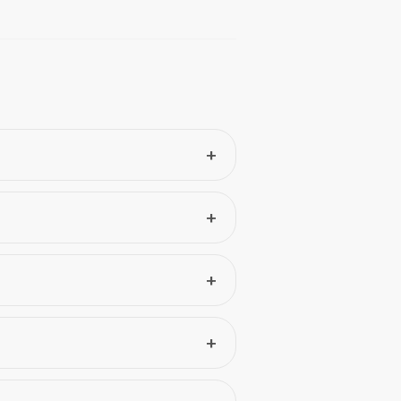
+
+
+
+