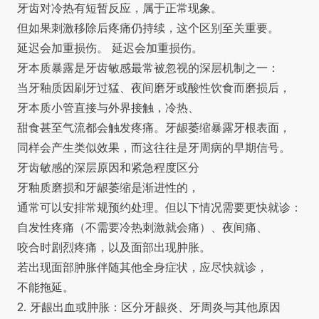
牙齿对冷热有短暂反应，属于正常现象。
但如果刺激移除后疼痛仍持续，这个区别至关重要。
延迟会加重损伤。 延迟会加重损伤。
牙本质暴露是牙齿敏感最常被忽视的深层机制之一：
当牙釉质因刷牙过猛、夜间磨牙或酸性饮食而磨损后，
牙本质小管直接与外界接触，冷热、
甜食甚至气流都会触发疼痛。牙龈萎缩暴露牙根表面，
同样会产生类似效果，而这往往是
牙周病
的早期信号。
牙齿敏感的深层原因和紧急程度区分
牙釉质磨损和牙龈萎缩是渐进性的，
通常可以安排常规预约处理。但以下情况需要更快就诊：
自发性疼痛（不需要冷热刺激就会痛）、夜间痛、
咬合时剧烈疼痛，以及面部出现肿胀。
若出现面部肿胀伴随其他全身症状，应尽快就诊，
不能拖延。
2. 牙龈出血或肿胀：区分牙龈炎、牙周炎与其他原因