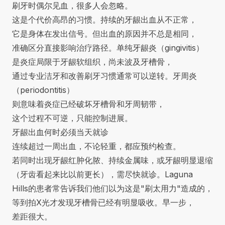
刷牙时偶尔见血，很多人会忽略。
这是个代价高昂的习惯。持续的牙龈出血从不正常，
它是身体在发出信号。但出血的原因并不总是相同，
准确区分直接影响治疗路径。单纯牙龈炎（gingivitis）
是炎症局限于牙龈软组织，尚未波及牙槽骨，
通过专业洁牙和改善刷牙习惯通常可以逆转。牙周炎
（periodontitis）
则意味着炎症已经破坏牙槽骨和牙周韧带，
这个过程不可逆，只能控制进展。
牙龈出血何时必须当天就诊
连续超过一周出血，不论轻重，都应预约检查。
若同时出现牙龈红肿化脓、持续金属味，或牙龈明显退缩
（牙齿看起来比以前更长），需尽快就诊。Laguna
Hills的患者常告诉我们他们以为这是"刷太用力"造成的，
等到拍X光才发现牙槽骨已经有明显吸收。早一步，
差距很大。