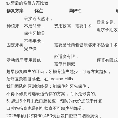
缺牙后的修复方案比较
修复方案
优点
局限性
最接近天然牙，
骨量充足、
种植牙
不磨邻牙，
费用较高，需要手术
追求长期效
保护牙槽骨
不需手术，
固定牙桥
需要磨除两侧健康邻牙
不适合手术
完成快
舒适度有限，
活动假牙
费用最低
预算有限或
需每日摘戴
越早修复缺失的牙齿，牙槽骨流失越少，可选方案越多，
治疗复杂程度越低。在Laguna Hills，
我们团队的原则始终是：能保住的牙先保住，
不得不修复时选最适合你的方案，而不是最贵的。
5. 超过6个月未做口腔检查：预防的代价远低于修复
口腔癌筛查也是例行检查不可缺少的部分。
2026年预计将有60,480例新发口腔或口咽癌病例，