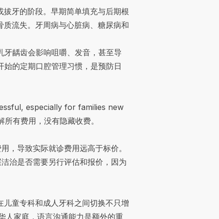
或拔牙的阶段。早期简单填充与后期根
骨质流失。牙周病与心脏病、糖尿病和
的乳牙龋齿会影响咀嚼、发音，甚至导
婴儿期开始的定期口腔管理习惯，是预防日
ssful, especially for families new
解所有费用，没有隐藏收费。
费用，导致实际就诊费用远高于标价。
层洁治是否需要另行评估和报价，因为
在儿童专科和成人牙科之间切换不只增
y的华人家庭，语言沟通能力是额外的重