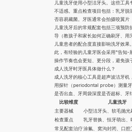
儿童洗牙使用小型洁牙头。这些工具
不适感。重点检查项目包括：乳牙脱
否容易藏菌。牙医通常会拍摄咬翼片（b
儿童洗牙后的常规配套包括三项预防
导（教孩子和家长如何正确刷牙、用
儿童患者的配合度直接影响洗牙效果。研
此，有经验的儿童牙医会采用"告知-展
操作节奏也会更短、更分段，避免孩
成人洗牙时牙医具体做什么？
成人洗牙的核心工具是超声波洁牙机
用探针（periodontal pr
是否出血、牙周袋深度是否超标、牙
比较维度
儿童洗牙
主要器械
小型洁牙头、软毛抛光
检查重点
乳牙替换、恒牙萌出、
常见配套治疗
涂氟、窝沟封闭、口腔