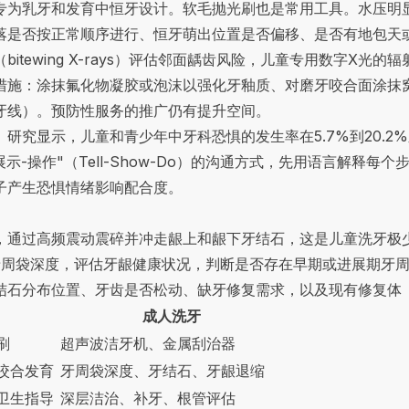
专为乳牙和发育中恒牙设计。软毛抛光刷也是常用工具。水压明
落是否按正常顺序进行、恒牙萌出位置是否偏移、是否有地包天
itewing X-rays）评估邻面龋齿风险，儿童专用数字X光
措施：涂抹氟化物凝胶或泡沫以强化牙釉质、对磨牙咬合面涂抹
牙线）。预防性服务的推广仍有提升空间。
究显示，儿童和青少年中牙科恐惧的发生率在5.7%到20.2%之
示-操作"（Tell-Show-Do）的沟通方式，先用语言解释
子产生恐惧情绪影响配合度。
，通过高频震动震碎并冲走龈上和龈下牙结石，这是儿童洗牙极
obe）测量牙周袋深度，评估牙龈健康状况，判断是否存在早期或进展
结石分布位置、牙齿是否松动、缺牙修复需求，以及现有修复体
成人洗牙
刷
超声波洁牙机、金属刮治器
咬合发育
牙周袋深度、牙结石、牙龈退缩
卫生指导
深层洁治、补牙、根管评估