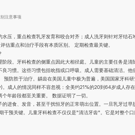
的特别注意事项
的水压，重点检查乳牙发育和咬合对齐；成人洗牙则针对牙结石
但评估重点和治疗手段有本质区别。 定期检查最关键。
？
理阶段。牙科检查的侧重点因此大相径庭。儿童的主要任务是清
不良习惯。这些习惯包括吮指或口呼吸。成人需要基础清洁。他
 预防胜于治疗。龋齿在美国儿童中极为普遍，美国国家牙科研究
v
)。成人的情况同样不容忽视：全美约21%的20到64岁成人存在
两个年龄段都至关重要。 数据证明了一切。
孩子的进食、发音，甚至干扰恒牙的正常萌出位置。一旦乳牙过早
期干预关键。儿童牙科检查不仅仅是"清洁牙齿"。它是对整个口