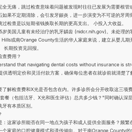
完全无痛，跳过检查意味着问题被发现时往往已发展为需要根管
石如果不定期清除，会引发牙龈炎，进一步演变为不可逆的牙周
跳过检查是以短期省钱换取长期的更高支出。 小投入大收益。
5岁美国儿童有未经治疗的乳牙龋齿 (
nidcr.nih.gov
)。未处理
 Hills或南Orange County生活的华人家庭来说，建立从
。 长期投资见回报。
检查费用？
tand that navigating dental costs without insurance is stre
. 我们提供透明定价和
灵活付款方案
，确保每位患者在就诊前就清楚了
要了解检查费和X光是否包含在内。许多诊所会分开收取这三项
查套餐（包括洁牙、X光和医生评估）总共多少钱？"同时确认深
洗牙有本质区别。
？
是：这家诊所能否在同一地点为孩子和成人提供全面服务？频繁
家庭的口腔健康模式和遗传倾向。对于南Orange Count