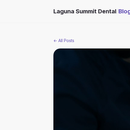
Laguna Summit Dental
/
Blo
← All Posts