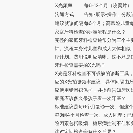
X光频率
每6-12个月（咬翼片）
沟通方式
告知-展示-操作，分段
建议就诊间隔
每6个月；高风险儿童每
家庭牙科检查的标准流程是什么？
完整的家庭牙科检查通常分为三个主要
钟。流程本身对儿童和成人大体相似
疗计划。费用说明应清晰。这不只是口头
牙科检查需要拍X光吗？
X光是牙科检查不可或缺的诊断工具，但频率
应的X光拍摄频率建议，具体间隔由牙医
应使用铅围裙保护，并提前告知牙医
家庭应该多久带孩子看一次牙医？
标准建议是每6个月复诊一次。但这
每3到4个月检查一次。成人同理：已
险因素包括吸烟、糖尿病控制不佳和
跳过定期检查会有什么后果？