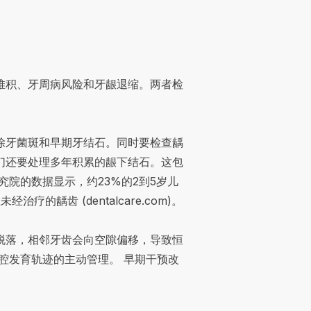
堆积、牙周病风险和牙龈退缩。两者检
除牙菌斑和早期牙结石。同时要检查龋
们还要处理多年积累的龈下结石。这包
院的数据显示，约23%的2到5岁儿
未经治疗的龋齿 (
dentalcare.com
)。
脱落，相邻牙齿会向空隙偏移，导致恒
腔发育轨迹的主动管理。 早期干预改