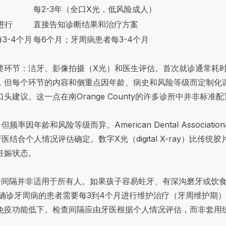
每2-3年（全口X光，低风险成人）
进行
直接告知诊断结果和治疗方案
3-4个月
每6个月；牙周病患者每3-4个月
环节：洁牙、影像拍摄（X光）和医生评估。首次就诊通常耗时6
，但每个环节的内容和侧重点因年龄、病史和风险等级而定制化
建议。这一点在南Orange County的许多诊所中并非标准
因年龄和风险等级而异。American Dental Associa
结合个人情况评估确定。数字X光（digital X-ray）比传
妊娠状态。
个间隔并非适用于所有人。如果孩子容易蛀牙、有深沟磨牙或饮
确诊
牙周病的患者需要
每3到4个月进行维护治疗（牙周维护期
免疫功能低下。检查间隔应由牙医根据个人情况评估，而非套用