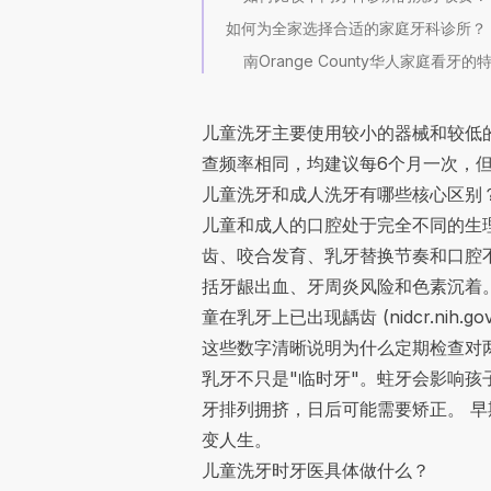
如何为全家选择合适的家庭牙科诊所？
南Orange County华人家庭看牙
儿童洗牙主要使用较小的器械和较低
查频率相同，均建议每6个月一次，
儿童洗牙和成人洗牙有哪些核心区别
儿童和成人的口腔处于完全不同的生
齿、咬合发育、乳牙替换节奏和口腔
括牙龈出血、牙周炎风险和色素沉着。
童在乳牙上已出现龋齿 (
nidcr.nih.go
这些数字清晰说明为什么定期检查对
乳牙不只是"临时牙"。蛀牙会影响
牙排列拥挤，日后可能需要矫正。 早
变人生。
儿童洗牙时牙医具体做什么？